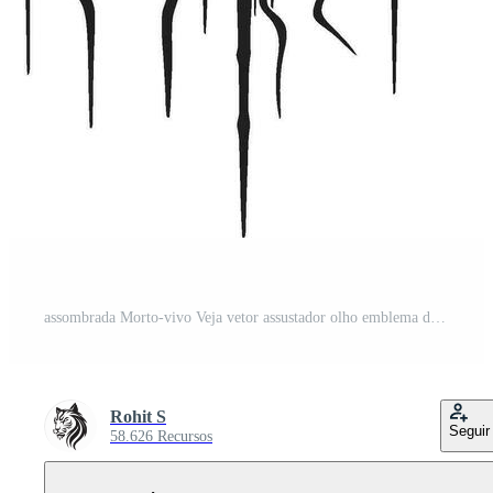
assombrada Morto-vivo Veja vetor assustador olho emblema de pesadelo olhar fixamente Preto zumbi olho Projeto Vetor Pro
Rohit S
Seguir
58.626 Recursos