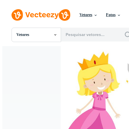
Vetores
Fotos
Vetores
Todas Imagens
Fotos
PNGs
PSDs
SVGs
Modelos
Vetores
Videos
Motion graphics
Imagens Editoriais
Eventos Editoriais