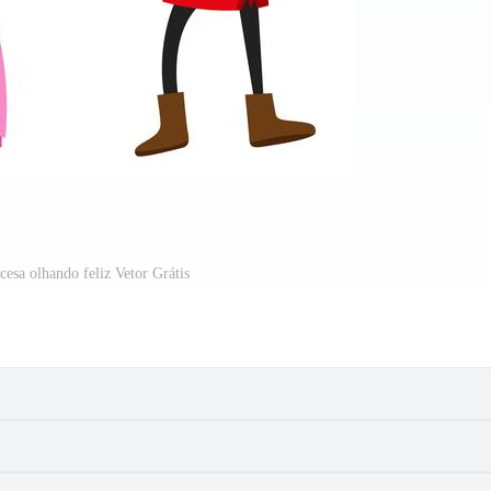
cesa olhando feliz Vetor Grátis