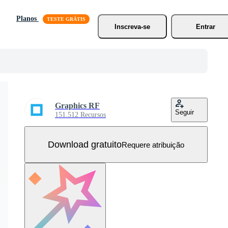
Planos
Inscreva-se
Entrar
Graphics RF
Seguir
151.512 Recursos
Download gratuito
Requere atribuição