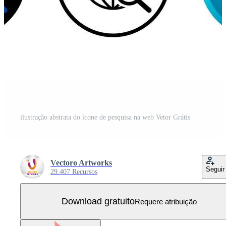
ilustração abstrata do ícone de pesquisa na web Vetor Grátis
Vectoro Artworks
Seguir
29.407 Recursos
Download gratuito
Requere atribuição