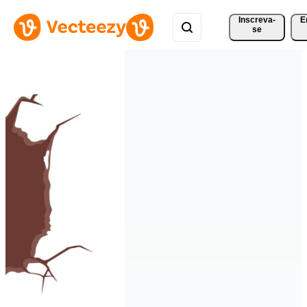
Inscreva-
E
se