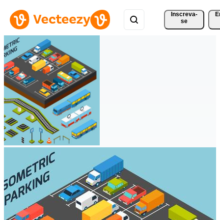
Inscreva-
E
se