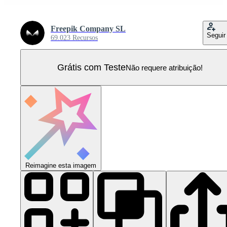
Freepik Company SL
Seguir
69.023 Recursos
Grátis com Teste
Não requere atribuição!
Reimagine esta imagem