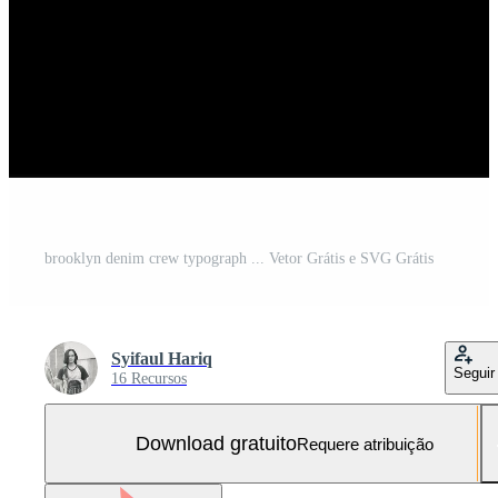
brooklyn denim crew typograph ... Vetor Grátis e SVG Grátis
Syifaul Hariq
Seguir
16 Recursos
Download gratuito
Requere atribuição