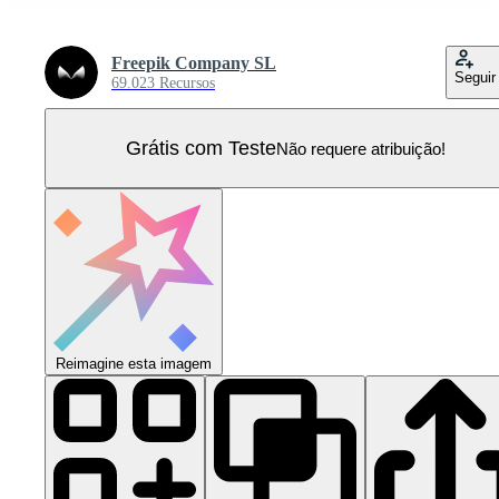
Freepik Company SL
Seguir
69.023 Recursos
Grátis com Teste
Não requere atribuição!
Reimagine esta imagem