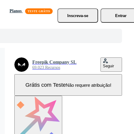
Planos
Inscreva-se
Entrar
Freepik Company SL
Seguir
69.023 Recursos
Grátis com Teste
Não requere atribuição!