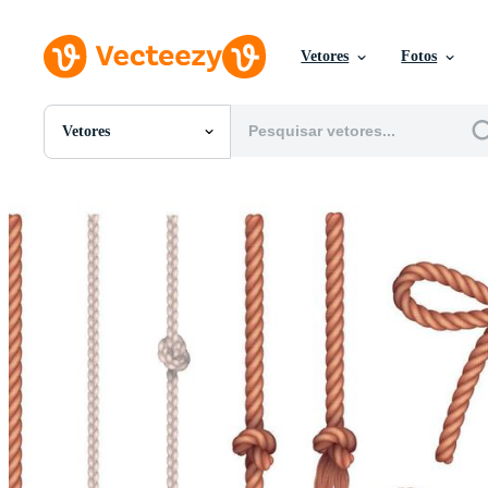
Vetores
Fotos
Vetores
Todas Imagens
Fotos
PNGs
PSDs
SVGs
Modelos
Vetores
Videos
Motion graphics
Imagens Editoriais
Eventos Editoriais