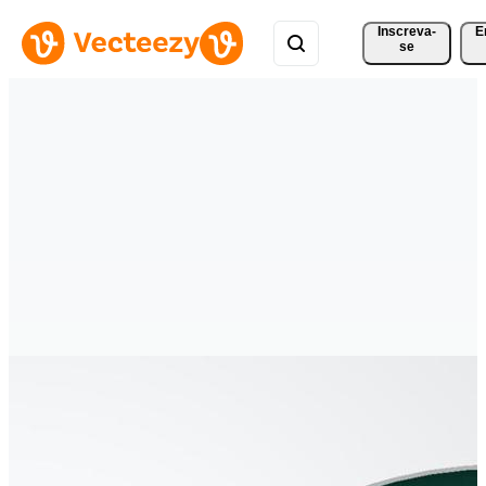
Inscreva-
E
se