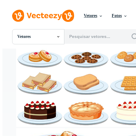
Vetores
Fotos
Vetores
Todas Imagens
Fotos
PNGs
PSDs
SVGs
Modelos
Vetores
Videos
Motion graphics
Imagens Editoriais
Eventos Editoriais