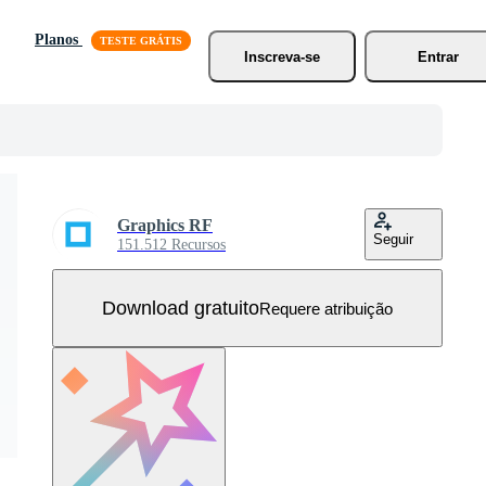
Planos
Inscreva-se
Entrar
Graphics RF
Seguir
151.512 Recursos
Download gratuito
Requere atribuição