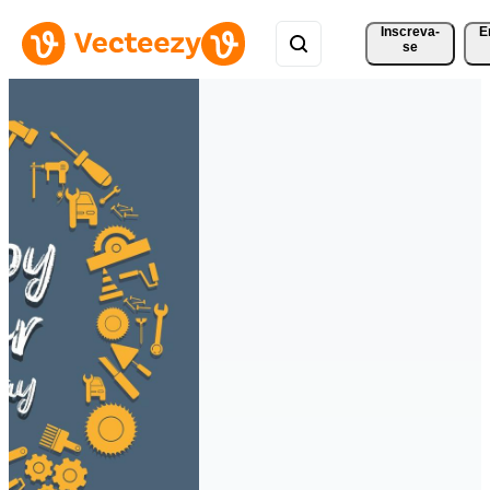
Inscreva-
E
se