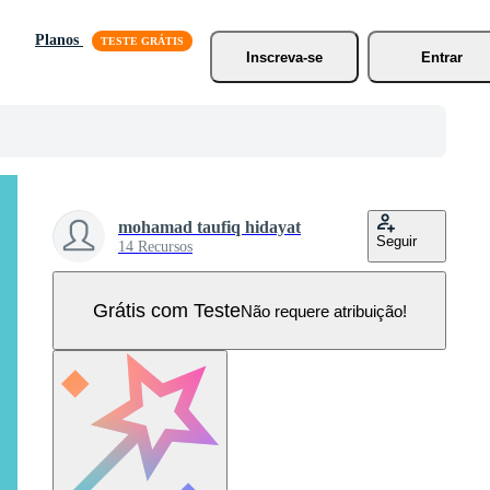
Planos
Inscreva-se
Entrar
mohamad taufiq hidayat
Seguir
14 Recursos
Grátis com Teste
Não requere atribuição!