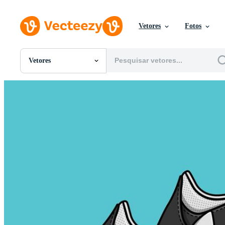
Vetores
Fotos
Vetores
Todas Imagens
Fotos
PNGs
PSDs
SVGs
Modelos
Vetores
Videos
Motion graphics
Imagens Editoriais
Eventos Editoriais