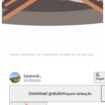
menino muçulmano ou criança lendo recitação do Alcorão Sagrado quando a atividade positiva do mês do Ramadã. Vetor Grátis e SVG Grátis
Saraswati .
Seguir
118 Recursos
Download gratuito
Requere atribuição