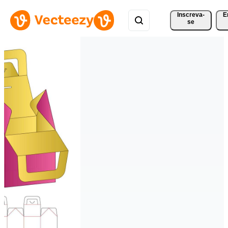
Inscreva-
E
se