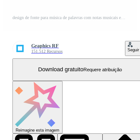
design de fonte para música de palavras com notas musicais em fundo branco Vetor Grátis
Graphics RF
Seguir
151.512 Recursos
Download gratuito
Requere atribuição
Reimagine esta imagem