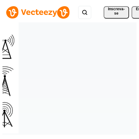
Inscreva-
E
se