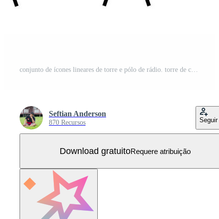
conjunto de ícones lineares de torre e pólo de rádio. torre de comunicação de rádio, transmissor, pacote de símbolos de contorno de antena. moderna tecnologia sem fio, ilustração de conjunto de ícones vetoriais para telecomunicações Vetor Grátis
Seftian Anderson
Seguir
870 Recursos
Download gratuito
Requere atribuição