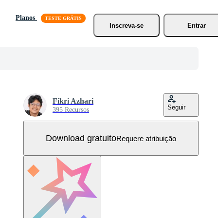
Planos
Inscreva-se
Entrar
Fikri Azhari
Seguir
395 Recursos
Download gratuito
Requere atribuição