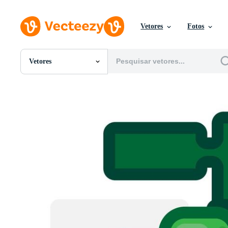
Vetores
Fotos
Vetores
Todas Imagens
Fotos
PNGs
PSDs
SVGs
Modelos
Vetores
Videos
Motion graphics
Imagens Editoriais
Eventos Editoriais