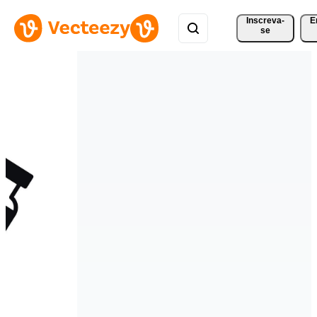
Inscreva-
E
se