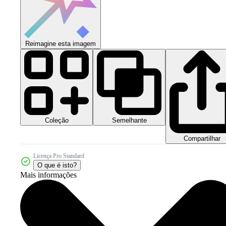
Reimagine esta imagem
Coleção
Semelhante
Compartilhar
Licença Pro Standard
O que é isto?
Mais informações