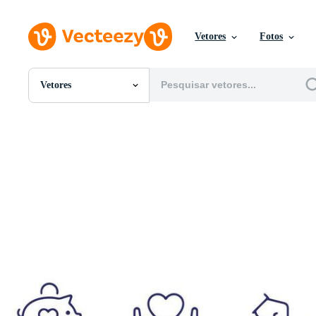
Vetores
Fotos
Vetores
Todas Imagens
Fotos
PNGs
PSDs
SVGs
Modelos
Vetores
Videos
Motion graphics
Imagens Editoriais
Eventos Editoriais