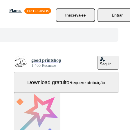
Planos
Inscreva-se
Entrar
good printshop
Seguir
1.466 Recursos
Download gratuito
Requere atribuição