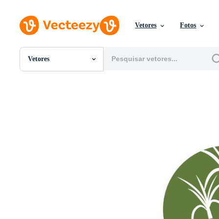
Vetores
Fotos
Vetores
Todas Imagens
Fotos
PNGs
PSDs
SVGs
Modelos
Vetores
Videos
Motion graphics
Imagens Editoriais
Eventos Editoriais