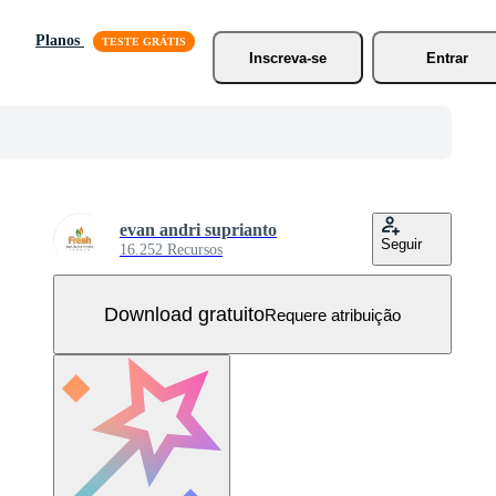
Planos
Inscreva-se
Entrar
evan andri suprianto
Seguir
16.252 Recursos
Download gratuito
Requere atribuição