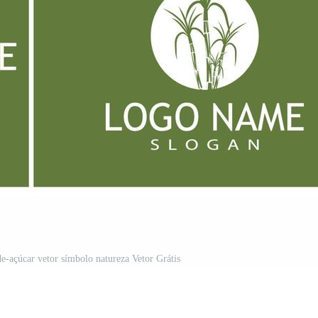
e-açúcar vetor símbolo natureza Vetor Grátis