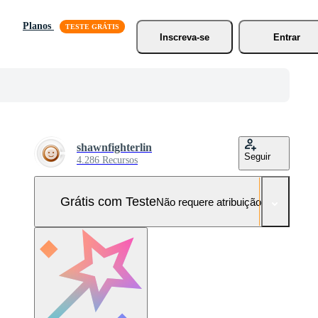
Planos
Inscreva-se
Entrar
shawnfighterlin
Seguir
4.286 Recursos
Grátis com Teste
Não requere atribuição!