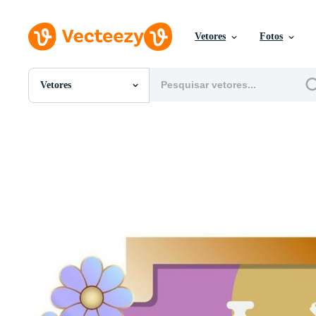
Vetores
Fotos
Vetores
Todas Imagens
Fotos
PNGs
PSDs
SVGs
Modelos
Vetores
Videos
Motion graphics
Imagens Editoriais
Eventos Editoriais