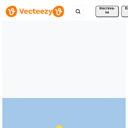
Inscreva-
E
se