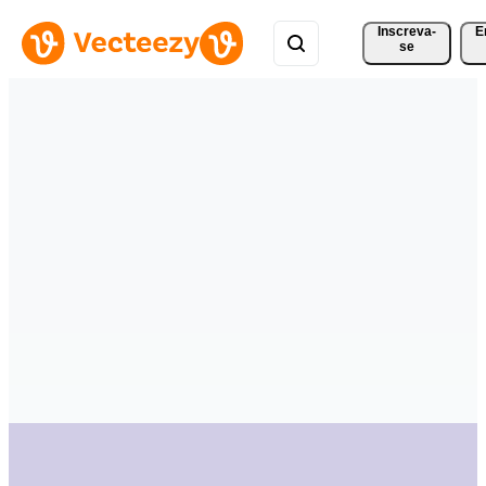
Inscreva-
E
se