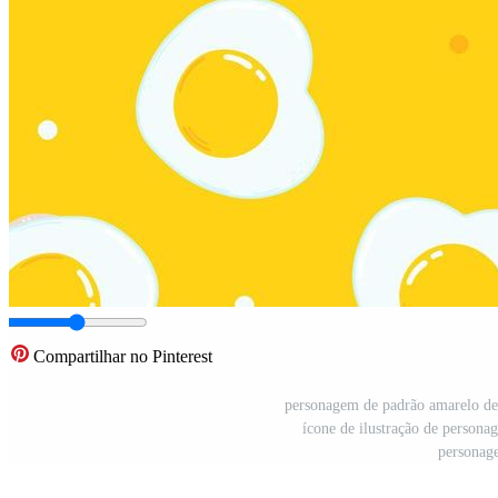
Compartilhar no Pinterest
personagem de padrão amarelo de 
ícone de ilustração de persona
personage