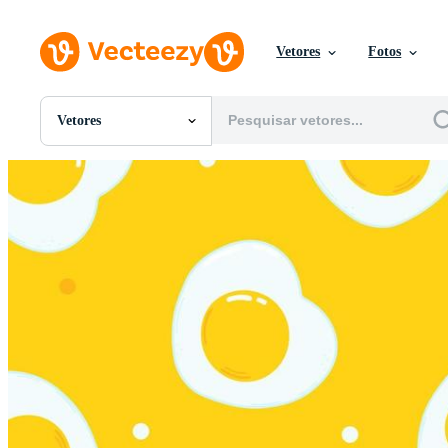
Vetores
Fotos
Vetores
Todas Imagens
Fotos
PNGs
PSDs
SVGs
Modelos
Vetores
Videos
Motion graphics
Imagens Editoriais
Eventos Editoriais