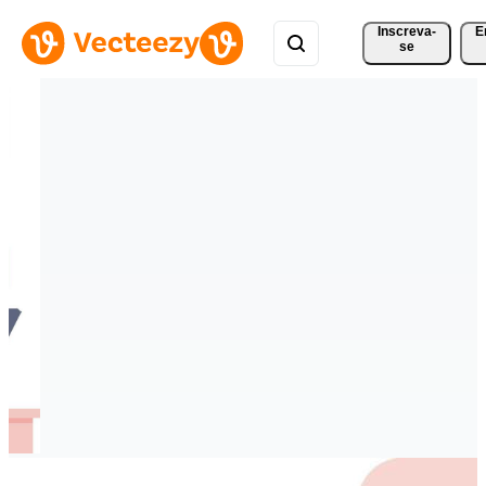
Inscreva-
E
se