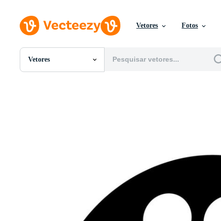
Vetores
Fotos
Vetores
Todas Imagens
Fotos
PNGs
PSDs
SVGs
Modelos
Vetores
Videos
Motion graphics
Imagens Editoriais
Eventos Editoriais