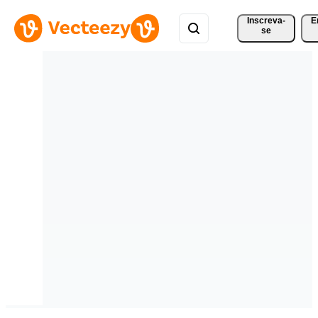
Inscreva-
E
se