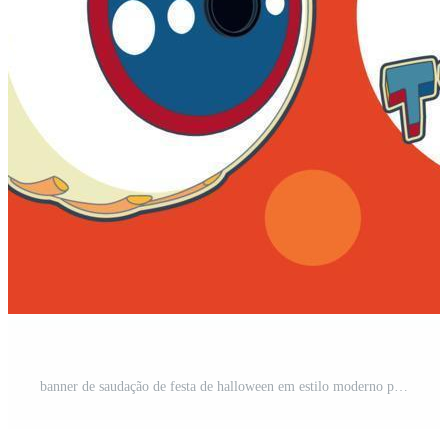
banner de saudação de festa de halloween em estilo moderno pop art, olhos de horror de desenho animado engraçado e letras de doces ou travessuras em um fundo laranja Vetor Pro