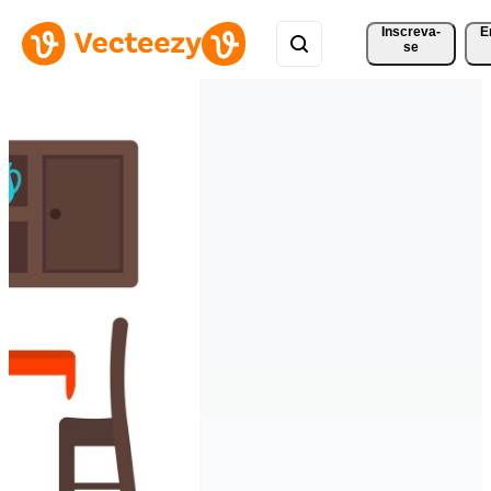
Inscreva-
E
se