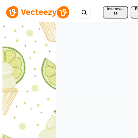
Inscreva-
E
se