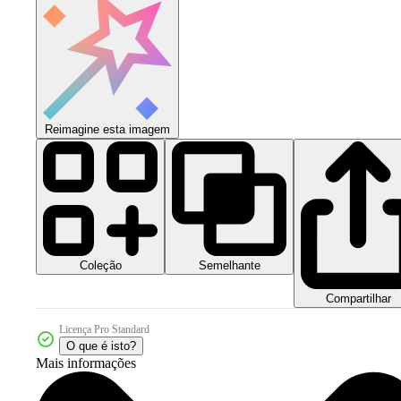
Reimagine esta imagem
Coleção
Semelhante
Compartilhar
Licença Pro Standard
O que é isto?
Mais informações