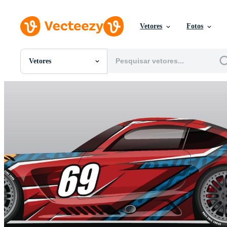
Vetores
Fotos
Vetores
Todas Imagens
Fotos
PNGs
PSDs
SVGs
Modelos
Vetores
Videos
Motion graphics
Imagens Editoriais
Eventos Editoriais