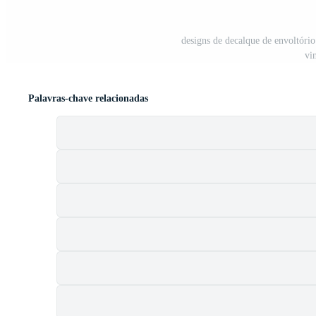
designs de decalque de envoltório
vin
Palavras-chave relacionadas