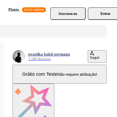
Planos
Inscreva-se
Entrar
prastika bakti permana
Seguir
3.588 Recursos
Grátis com Teste
Não requere atribuição!