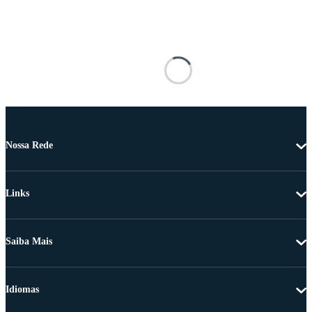
Nossa Rede
Links
Saiba Mais
Idiomas