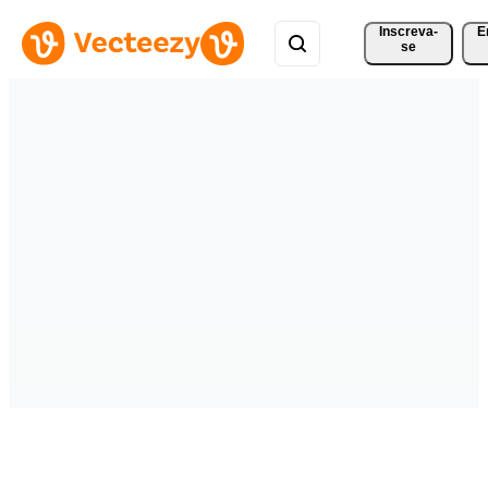
Inscreva-
E
se