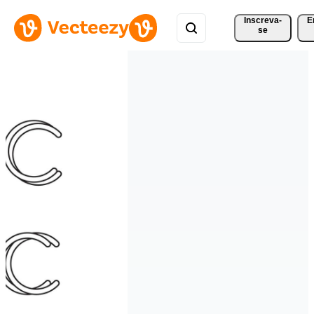
Inscreva-
E
se