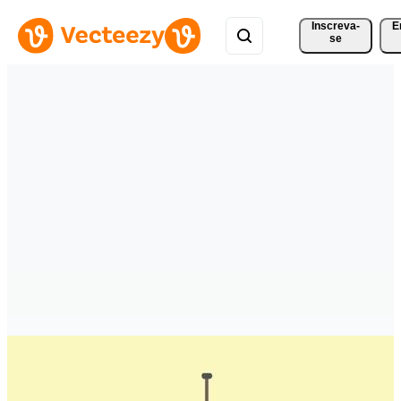
Inscreva-
E
se