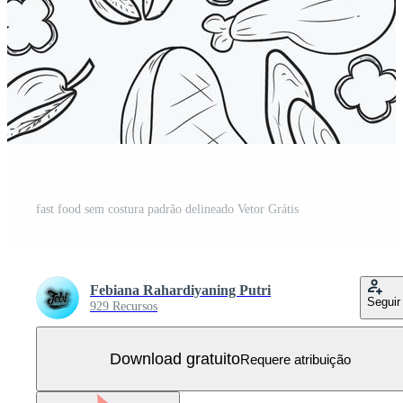
fast food sem costura padrão delineado Vetor Grátis
Febiana Rahardiyaning Putri
Seguir
929 Recursos
Download gratuito
Requere atribuição