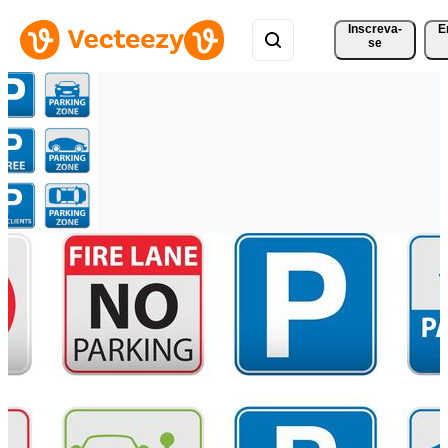
Inscreva-
E
se