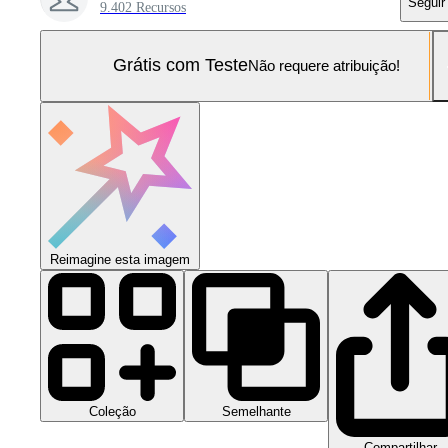
Seguir
9.402 Recursos
Grátis com Teste
Não requere atribuição!
Reimagine esta imagem
Coleção
Semelhante
Compartilhar