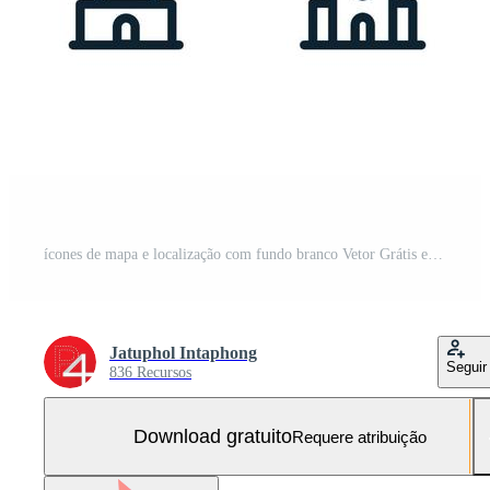
ícones de mapa e localização com fundo branco Vetor Grátis e SVG Grátis
Jatuphol Intaphong
Seguir
836 Recursos
Download gratuito
Requere atribuição