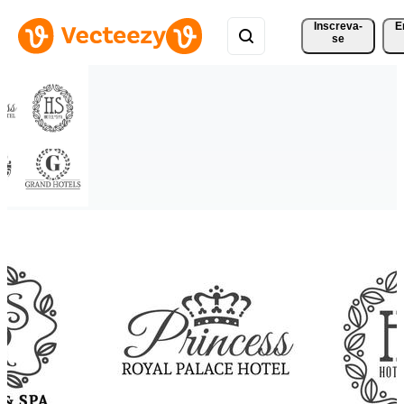
Inscreva-
E
se