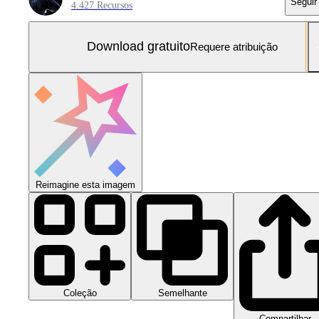
Seguir
4.427 Recursos
Download gratuito
Requere atribuição
Reimagine esta imagem
Coleção
Semelhante
Compartilhar