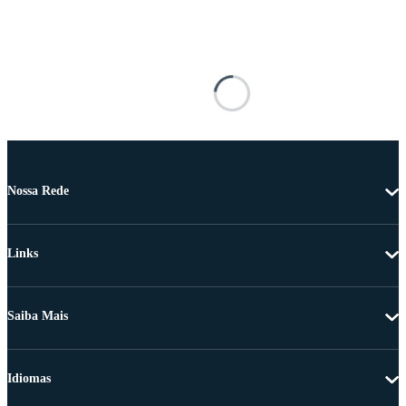
Nossa Rede
Links
Saiba Mais
Idiomas