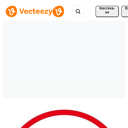
Inscreva-
E
se