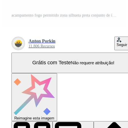
acampamento fogo permitido zona silhueta preta conjunto de ícones. pictograma de fogueira proibido. símbolo de círculo de parada de chama. sinal verde da área de lazer de segurança. proibir a fogueira do palito de fósforo. ilustração vetorial isolado. Vetor Pro
Anton Porkin
Seguir
11.806 Recursos
Grátis com Teste
Não requere atribuição!
Reimagine esta imagem