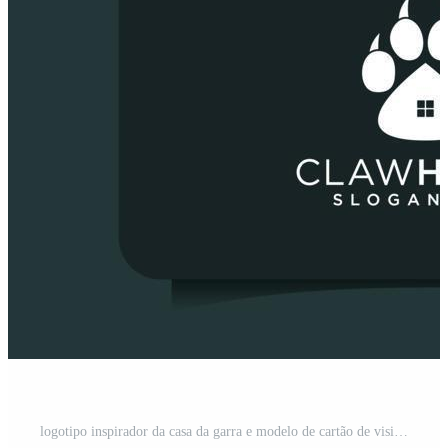
logotipo inspirador da casa da garra e modelo de cartão de visita. logotipo pode ser usado para ícone, marca, conceito e empresa animal Vetor Grátis e SVG Grátis