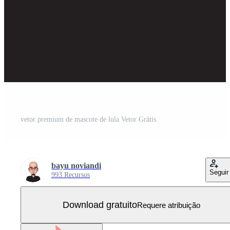
vetor premium de mascote de lula Vetor Grátis
bayu noviandi
Seguir
993 Recursos
Download gratuito
Requere atribuição