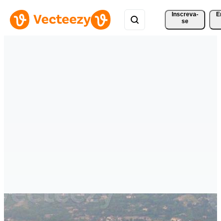
Inscreva-
E
se