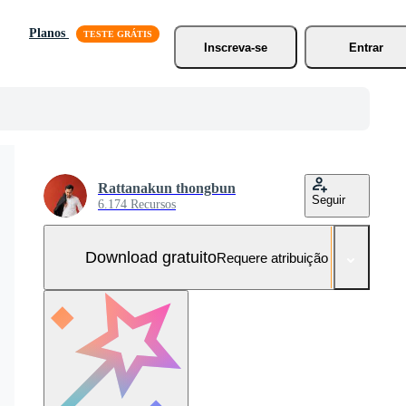
Planos
Inscreva-se
Entrar
Rattanakun thongbun
Seguir
6.174 Recursos
Download gratuito
Requere atribuição