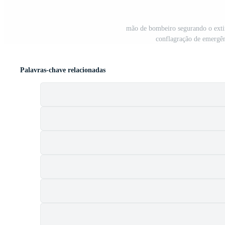
mão de bombeiro segurando o extin
conflagração de emergên
Palavras-chave relacionadas