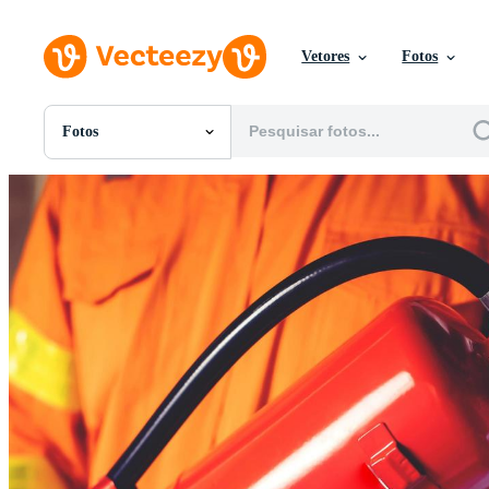
Vetores
Fotos
Fotos
Todas Imagens
Fotos
PNGs
PSDs
SVGs
Modelos
Vetores
Videos
Motion graphics
Imagens Editoriais
Eventos Editoriais