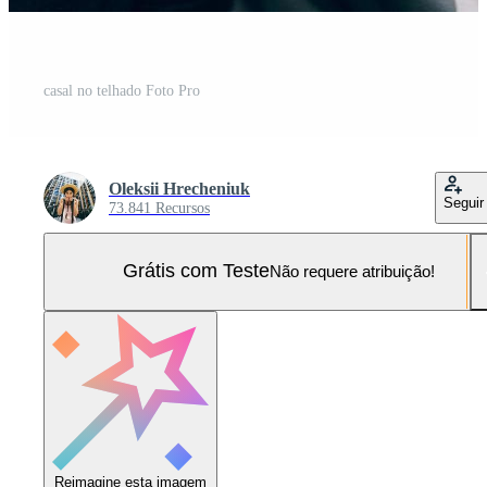
casal no telhado Foto Pro
Oleksii Hrecheniuk
Seguir
73.841 Recursos
Grátis com Teste
Não requere atribuição!
Reimagine esta imagem