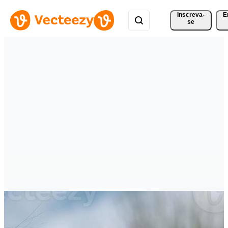
Inscreva-
E
se