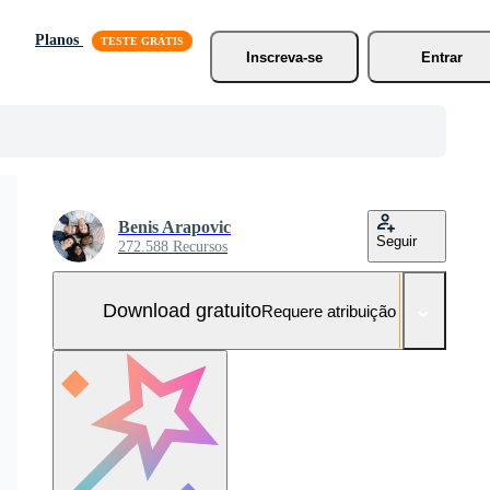
Planos
Inscreva-se
Entrar
Benis Arapovic
Seguir
272.588 Recursos
Download gratuito
Requere atribuição