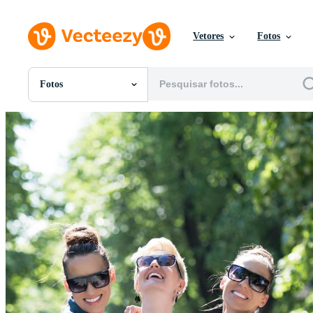
Vetores
Fotos
Fotos
Todas Imagens
Fotos
PNGs
PSDs
SVGs
Modelos
Vetores
Videos
Motion graphics
Imagens Editoriais
Eventos Editoriais