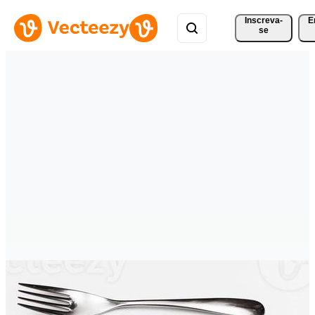
Inscreva-
E
se