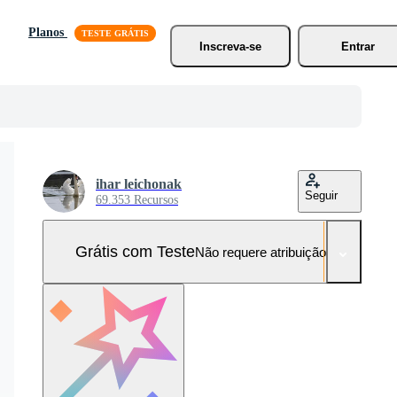
Planos
Inscreva-se
Entrar
ihar leichonak
Seguir
69.353 Recursos
Grátis com Teste
Não requere atribuição!