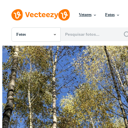
Vetores
Fotos
Fotos
Todas Imagens
Fotos
PNGs
PSDs
SVGs
Modelos
Vetores
Videos
Motion graphics
Imagens Editoriais
Eventos Editoriais