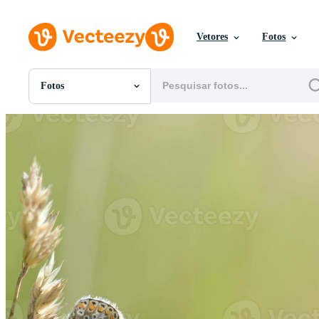
Vetores
Fotos
Fotos
Todas Imagens
Fotos
PNGs
PSDs
SVGs
Modelos
Vetores
Videos
Motion graphics
Imagens Editoriais
Eventos Editoriais