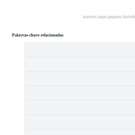
marrom argus pequena borbole
Palavras-chave relacionadas